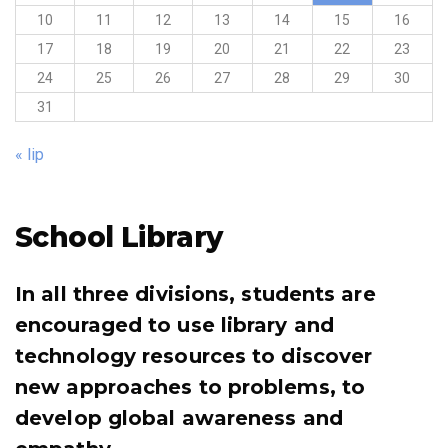
10
11
12
13
14
15
16
17
18
19
20
21
22
23
24
25
26
27
28
29
30
31
« lip
School Library
In all three divisions, students are
encouraged to use library and
technology resources to discover
new approaches to problems, to
develop global awareness and