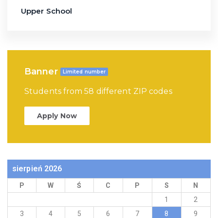
Upper School
Banner
Limited number
Students from 58 different ZIP codes
Apply Now
sierpień 2026
P
W
Ś
C
P
S
N
1
2
3
4
5
6
7
8
9