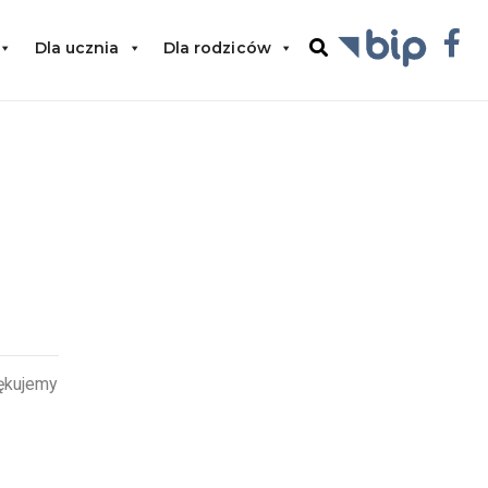
Dla ucznia
Dla rodziców
ękujemy